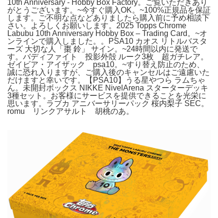
10th Anniversary - Hobby Box Factory。ご覧いただきあり
がとうございます。~今すぐ購入OK。~100%正規品を保証
します。ご不明な点などありましたら購入前に予め相談下
さい。よろしくお願いします。2025 Topps Chrome
Labubu 10th Anniversary Hobby Box – Trading Card。~オ
ンラインで購入しました。。PSA10 カオス リトルバスタ
ーズ 大切な人「棗 鈴」 サイン。~24時間以内に発送で
す。バディファイト 投影外殻 ルーク3枚 超ガチレア。
ゼイビア・アイザック psa10。~すり替え防止のため、
誠に恐れ入りますが、ご購入後のキャンセルはご遠慮いた
だけますと幸いです。【PSA10】うる星やつら ラムちゃ
ん。未開封ボックス NIKKE NivelArena スターターデッキ
3種セット。お客様にサービスを提供できることを光栄に
思います。ラブカ アニバーサリーパック 桜内梨子 SEC。
romu リンクアサルト 胡桃のあ。