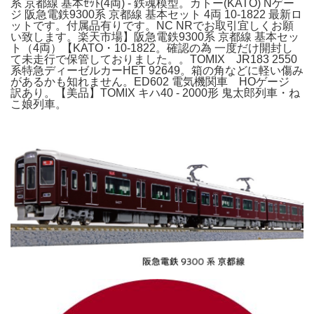
系 京都線 基本ｾｯﾄ(4両) - 鉄魂模型。カトー(KATO) Nゲー
ジ 阪急電鉄9300系 京都線 基本セット 4両 10-1822 最新ロ
ットです。付属品有りです。NC NRでお取引宜しくお願
い致します。楽天市場】阪急電鉄9300系 京都線 基本セッ
ト（4両）【KATO・10-1822。確認の為 一度だけ開封し
て未走行で保管しておりました。。TOMIX JR183 2550
系特急ディーゼルカーHET 92649。箱の角などに軽い傷み
があるかも知れません。ED602 電気機関車 HOゲージ
訳あり。【美品】TOMIX キハ40 - 2000形 鬼太郎列車・ね
こ娘列車。