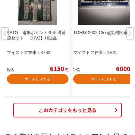
KATO 電動ポイント６番 退避
TOMIX 2002 C57蒸気機関車
線セット 【HV2】相当品
マイストア在庫：
4732
マイストア在庫：
1975
6150
6000
税込
円
税込
円
カートに入れる
カートに入れる
このカテゴリをもっと見る