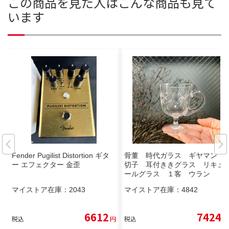
この商品を見た人はこんな商品も見て
います
Fender Pugilist Distortion ギタ
骨董 時代ガラス ギヤマン
ー エフェクター 金歪
切子 耳付ききグラス リキュ
ールグラス １客 ウラン
マイストア在庫：
2043
マイストア在庫：
4842
6612
7424
税込
円
税込
円