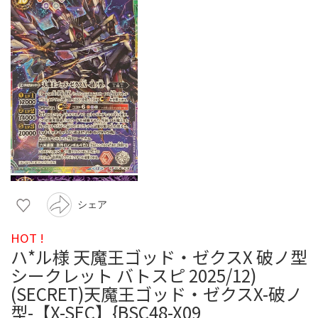
シェア
HOT !
ハ*ル様 天魔王ゴッド・ゼクスX 破ノ型
シークレット バトスピ 2025/12)
(SECRET)天魔王ゴッド・ゼクスX-破ノ
型-【X-SEC】{BSC48-X09