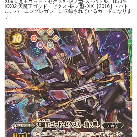
X09天魔王ゴッド・ゼクスX -破ノ型- X - バトル。BS34-
XX02 天魔王ゴッド・ゼクス -破ノ型- XX【2016】 - バト
ル。バーニングレガシーに収録されているカードになりま
す。