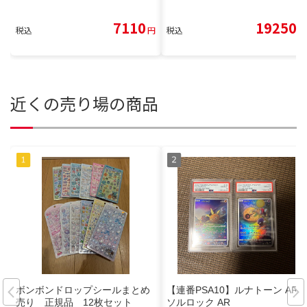
7110
19250
税込
円
税込
円
近くの売り場の商品
ボンボンドロップシールまとめ
【連番PSA10】ルナトーン AR
売り 正規品 12枚セット
ソルロック AR